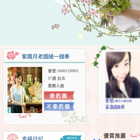
我會勇
紫霞月老姻緣一線牽
會發現
那麼我
會號 1606120001
只是會
37歲 台北
我的愛
也許全
業務人員
但在我的
我..不
會號1405140003
我會用盡
美容諮詢師
因為我知
優質推薦
幸福日記